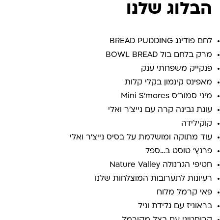
הבלוג שלנו
לחם פודינג BREAD PUDDING
מרק בלחם בול BOWL BREAD
פנקייק משפחתי ענק
מאפינס קינמון בקלי קלות
מיני סמור'ס Mini S'mores
עוגת גבינה קרה עם נייצ'ר ואלי
קוקילידה
עוד מתוקה ומושלמת על בסיס נייצ'ר ואלי
פרנץ' טוסט ב…ספל
חטיפי הגרנולה Nature Valley
רעיונות לתערובות המוצלחות שלנו
פאי קרמל מלוח
בראוניז עם גלידת וניל