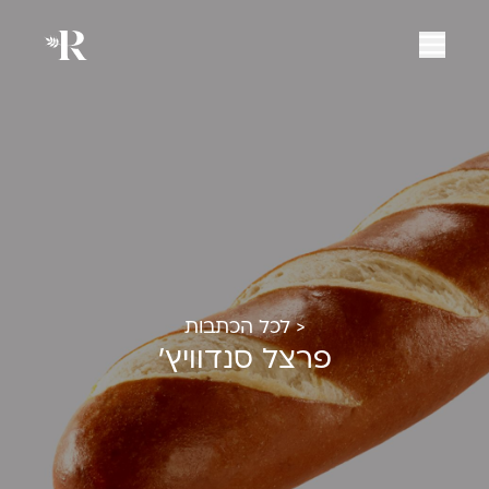
< לכל הכתבות
פרצל סנדוויץ'