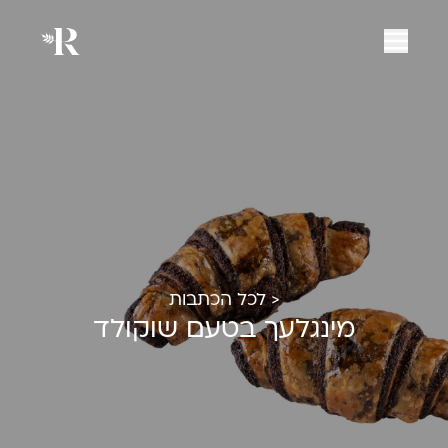
< לכל הכתבות
מינגלעך בטעם שוקולד