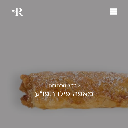
< לכל הכתבות
מאפה פילו תפו"ע