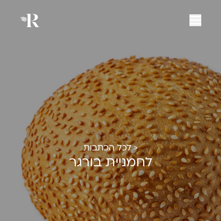
< לכל הכתבות
לחמניית בורגר