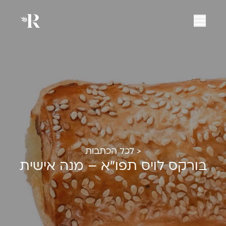
< לכל הכתבות
בורקס לויס תפו"א – מנה אישית