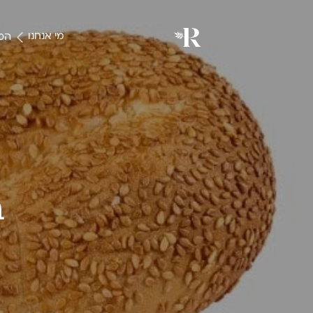
המו
מי אנחנו
ב