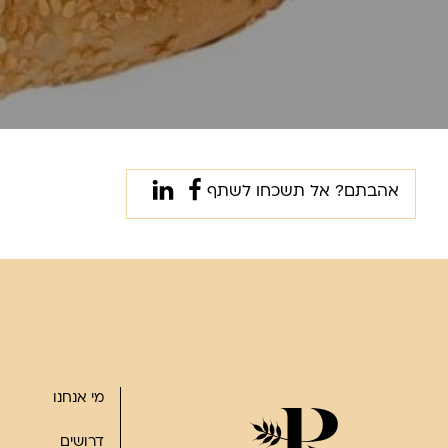
אהבתם? אל תשכחו לשתף
מי אנחנו
דרושים