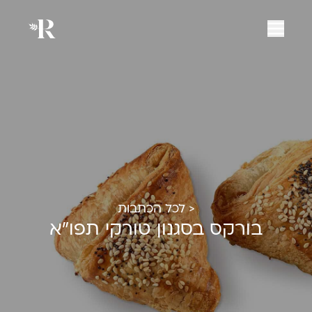
< לכל הכתבות
בורקס בסגנון טורקי תפו"א