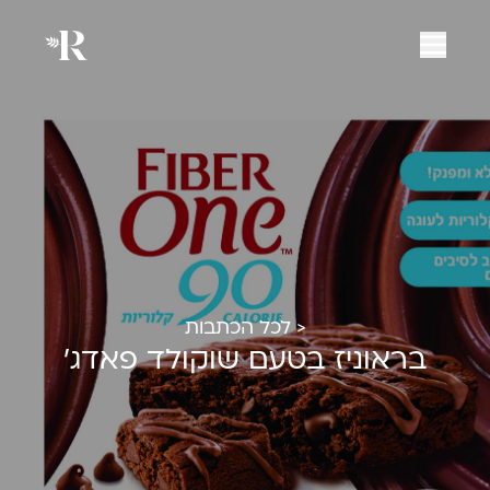
< לכל הכתבות
בראוניז בטעם שוקולד פאדג׳