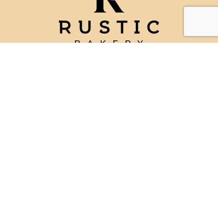
מי אנחנו
לקוחות עסקיים
המוצרים שלנו
דרושים
המותגים שלנו
הצהרת נגישות
צור קשר
מתכונים והצעות הגשה
תנאי שימוש ומדיניות פרטיות
מפת אתר
עקבו אחרינו
©2023, כל הזכויות שמורות לרוסטיק